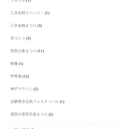
ミキシル
(1)
三木合戦リベンジ！
(1)
三木金物まつり
(3)
兜づくり
(3)
別所公春まつり
(11)
映像
(1)
甲冑展
(12)
神戸マラソン
(2)
須磨青空元気フェスティバル
(1)
黒田の里官兵衛まつり
(2)