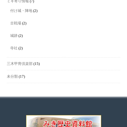
ミキ寄り情報
(7)
付け城・陣地
(2)
古戦場
(2)
城跡
(2)
寺社
(2)
三木甲冑倶楽部
(15)
未分類
(17)