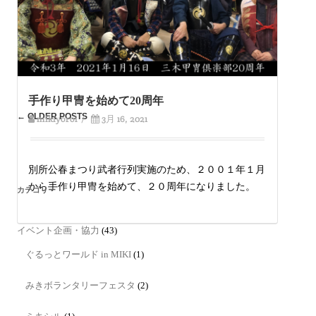
手作り甲冑を始めて20周年
←
OLDER POSTS
mikiyoroi
/
3月 16, 2021
Post
navigation
別所公春まつり武者行列実施のため、２００１年１月
から手作り甲冑を始めて、２０周年になりました。
カテゴリー
イベント企画・協力
(43)
ぐるっとワールド in MIKI
(1)
みきボランタリーフェスタ
(2)