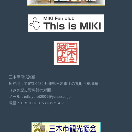
三木甲冑倶楽部
所在地：〒673-0432 兵庫県三木市上の丸町４釜城館
（みき歴史資料館の対面）
メール：mikiyoroi2001@yahoo.co.jp
電話：０８０-６３５８-６５４７