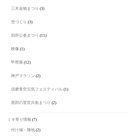
三木金物まつり
(3)
兜づくり
(3)
別所公春まつり
(11)
映像
(1)
甲冑展
(12)
神戸マラソン
(2)
須磨青空元気フェスティバル
(1)
黒田の里官兵衛まつり
(2)
ミキ寄り情報
(7)
付け城・陣地
(2)