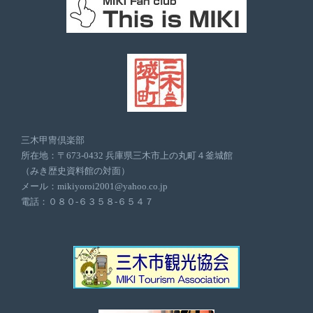
三木甲冑倶楽部
所在地：〒673-0432 兵庫県三木市上の丸町４釜城館
（みき歴史資料館の対面）
メール：mikiyoroi2001@yahoo.co.jp
電話：０８０-６３５８-６５４７