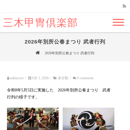
三木甲冑倶楽部
RSS
2026年別所公春まつり 武者行列
2026年別所公春まつり 武者行列
mikiyoroi
/
6月 1, 2026
/
未分類
/
0 comments
令和8年5月5日に実施した 2026年別所公春まつり 武者
行列の様子です。