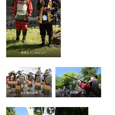
秀吉公インタビュー
大人着付会場
鉄砲隊 放て