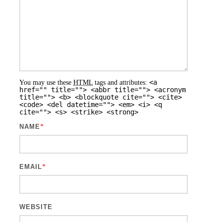
<a
You may use these
HTML
tags and attributes:
href="" title=""> <abbr title=""> <acronym
title=""> <b> <blockquote cite=""> <cite>
<code> <del datetime=""> <em> <i> <q
cite=""> <s> <strike> <strong>
NAME
*
EMAIL
*
WEBSITE