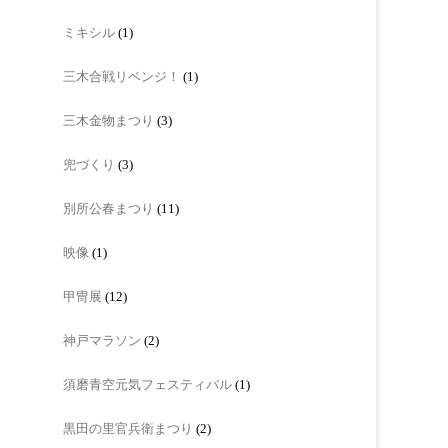
ミキシル
(1)
三木合戦リベンジ！
(1)
三木金物まつり
(3)
兜づくり
(3)
別所公春まつり
(11)
映像
(1)
甲冑展
(12)
神戸マラソン
(2)
須磨青空元気フェスティバル
(1)
黒田の里官兵衛まつり
(2)