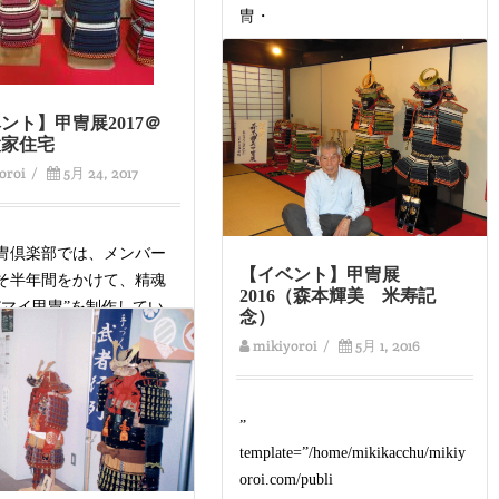
冑・
Read More
ント】甲冑展2017＠
置家住宅
oroi
/
5月 24, 2017
冑倶楽部では、メンバー
【イベント】甲冑展
そ半年間をかけて、精魂
2016（森本輝美 米寿記
”マイ甲冑”を制作してい
念）
 その成果を毎年「甲冑
mikiyoroi
/
5月 1, 2016
ore
”
template=”/home/mikikacchu/mikiy
oroi.com/publi