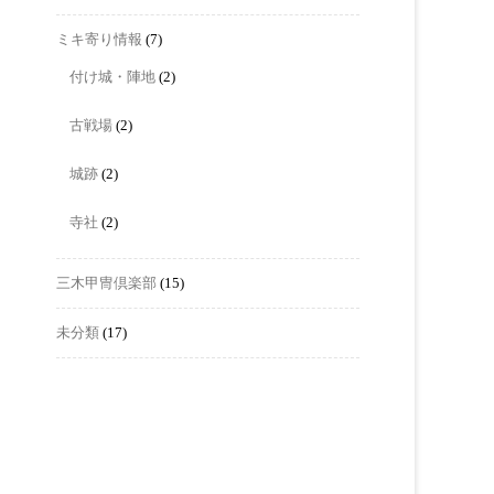
ミキ寄り情報
(7)
付け城・陣地
(2)
古戦場
(2)
城跡
(2)
寺社
(2)
三木甲冑倶楽部
(15)
未分類
(17)