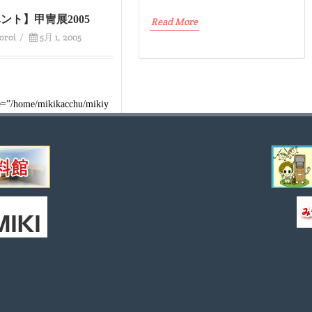
ント】甲冑展2005
Read More
oroi
/
5月 1, 2005
e=”/home/mikikacchu/mikiy
m/publi
ore