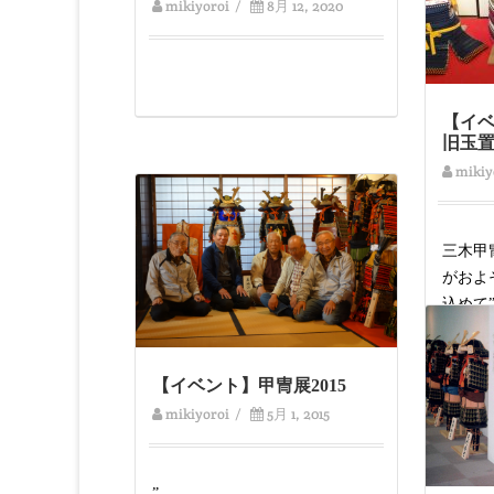
mikiyoroi
/
8月 12, 2020
【イベ
旧玉
mikiy
三木甲
がおよ
込めて
ます。
展」と
【イベント】甲冑展2015
Read M
mikiyoroi
/
5月 1, 2015
”