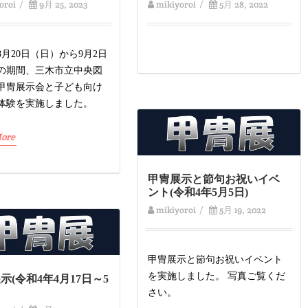
oroi
/
9月 25, 2023
mikiyoroi
/
5月 28, 2022
年8月20日（日）から9月2日
の期間、三木市立中央図
甲冑展示会と子ども向け
体験を実施しました。
ore
甲冑展示と節句お祝いイベ
ント(令和4年5月5日)
mikiyoroi
/
5月 19, 2022
甲冑展示と節句お祝いイベント
を実施しました。 写真ご覧くだ
示(令和4年4月17日～5
さい。