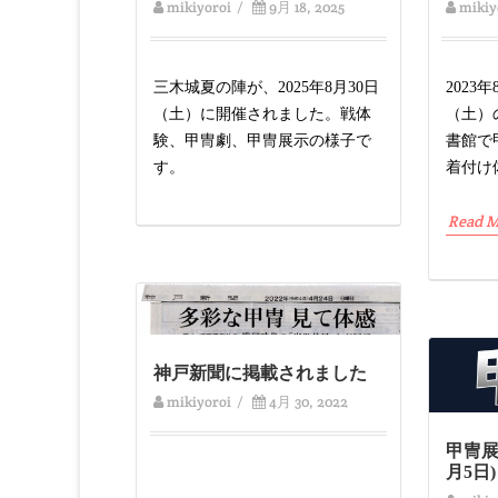
mikiyoroi
/
9月 18, 2025
mikiy
三木城夏の陣が、2025年8月30日
2023
（土）に開催されました。戦体
（土）
験、甲冑劇、甲冑展示の様子で
書館で
す。
着付け
Read M
神戸新聞に掲載されました
mikiyoroi
/
4月 30, 2022
甲冑展
月5日)