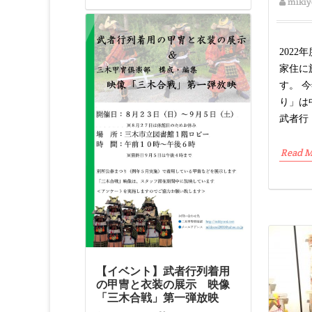
mikiy
202
家住に
す。 
り」は
武者行
Read M
【イベント】武者行列着用
の甲冑と衣装の展示 映像
「三木合戦」第一弾放映