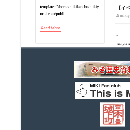
template=”/home/mikikacchu/mikiy
【イベ
oroi.com/publi
mikiy
Read More
”
templat
oroi.co
Read M