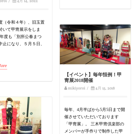
oroi
/
4月 14, 2022
2年度（令和４年）、旧玉置
於いて甲冑展示をしま
今年度も「別所公春まつ
中止になり、５月５日、
ore
【イベント】毎年恒例！甲
冑展2018開催
mikiyoroi
/
4月 15, 2018
毎年、4月半ばから5月5日まで開
催させていただいております
「甲冑展」。 三木甲冑倶楽部の
メンバーが手作りで制作した甲