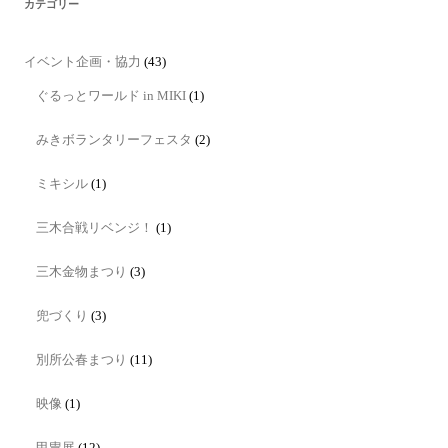
カテゴリー
イベント企画・協力
(43)
ぐるっとワールド in MIKI
(1)
みきボランタリーフェスタ
(2)
ミキシル
(1)
三木合戦リベンジ！
(1)
三木金物まつり
(3)
兜づくり
(3)
別所公春まつり
(11)
映像
(1)
甲冑展
(12)