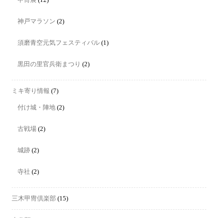
神戸マラソン
(2)
須磨青空元気フェスティバル
(1)
黒田の里官兵衛まつり
(2)
ミキ寄り情報
(7)
付け城・陣地
(2)
古戦場
(2)
城跡
(2)
寺社
(2)
三木甲冑倶楽部
(15)