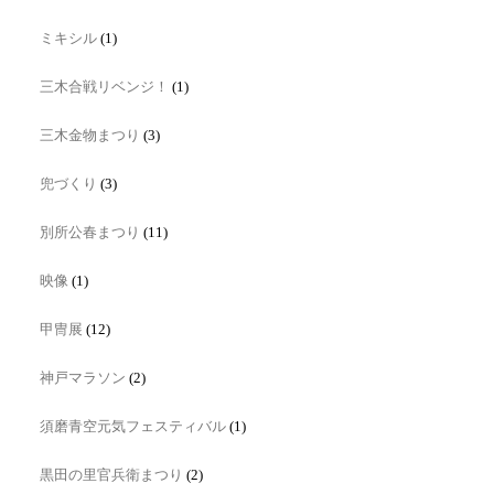
ミキシル
(1)
三木合戦リベンジ！
(1)
三木金物まつり
(3)
兜づくり
(3)
別所公春まつり
(11)
映像
(1)
甲冑展
(12)
神戸マラソン
(2)
須磨青空元気フェスティバル
(1)
黒田の里官兵衛まつり
(2)