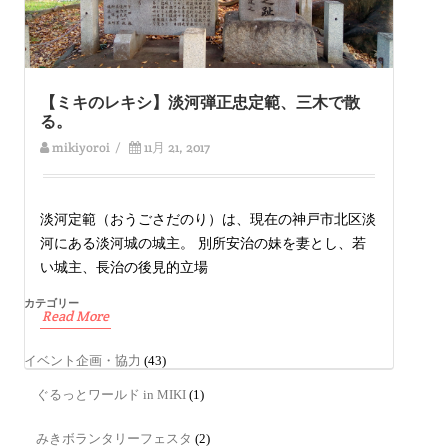
【ミキのレキシ】淡河弾正忠定範、三木で散
る。
mikiyoroi
/
11月 21, 2017
淡河定範（おうごさだのり）は、現在の神戸市北区淡
河にある淡河城の城主。 別所安治の妹を妻とし、若
い城主、長治の後見的立場
カテゴリー
Read More
イベント企画・協力
(43)
ぐるっとワールド in MIKI
(1)
みきボランタリーフェスタ
(2)