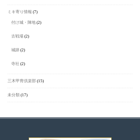
ミキ寄り情報
(7)
付け城・陣地
(2)
古戦場
(2)
城跡
(2)
寺社
(2)
三木甲冑倶楽部
(15)
未分類
(17)