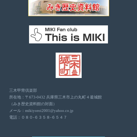
三木甲冑倶楽部
所在地：〒673-0432 兵庫県三木市上の丸町４釜城館
（みき歴史資料館の対面）
メール：mikiyoroi2001@yahoo.co.jp
電話：０８０-６３５８-６５４７