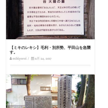
【ミキのレキシ】毛利・別所勢、平田山を急襲
す。
mikiyoroi
/
11月 24, 2017
羽柴方は三木城周辺に数多くの付け城を築き、家臣を
配置することで遠巻きに包囲した。 三木城の北方で
監視をしていたのが谷大膳
Read More