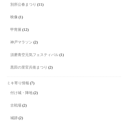
別所公春まつり
(11)
映像
(1)
甲冑展
(12)
神戸マラソン
(2)
須磨青空元気フェスティバル
(1)
黒田の里官兵衛まつり
(2)
ミキ寄り情報
(7)
付け城・陣地
(2)
古戦場
(2)
城跡
(2)