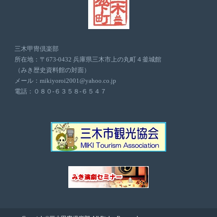
三木甲冑倶楽部
所在地：〒673-0432 兵庫県三木市上の丸町４釜城館
（みき歴史資料館の対面）
メール：mikiyoroi2001@yahoo.co.jp
電話：０８０-６３５８-６５４７