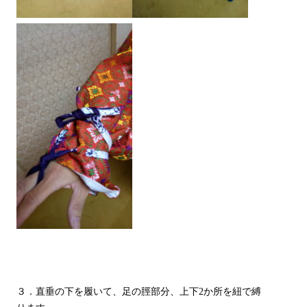
３．直垂の下を履いて、足の脛部分、上下2か所を紐で縛