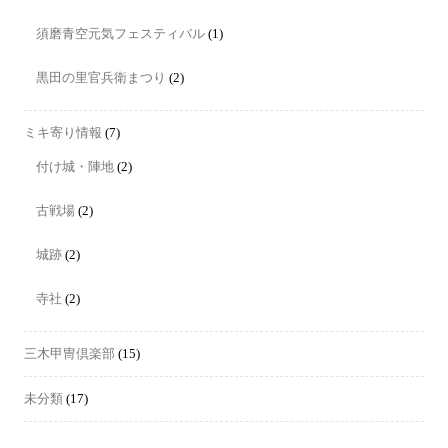
須磨青空元気フェスティバル
(1)
黒田の里官兵衛まつり
(2)
ミキ寄り情報
(7)
付け城・陣地
(2)
古戦場
(2)
城跡
(2)
寺社
(2)
三木甲冑倶楽部
(15)
未分類
(17)