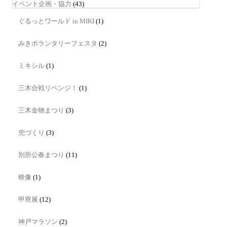
イベント企画・協力
(43)
ぐるっとワールド in MIKI
(1)
みきボランタリーフェスタ
(2)
ミキシル
(1)
三木合戦リベンジ！
(1)
三木金物まつり
(3)
兜づくり
(3)
別所公春まつり
(11)
映像
(1)
甲冑展
(12)
神戸マラソン
(2)