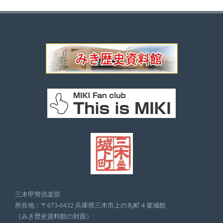
三木甲冑倶楽部
所在地：〒673-0432 兵庫県三木市上の丸町４釜城館
（みき歴史資料館の対面）