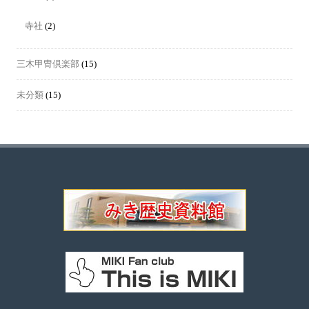
寺社
(2)
三木甲冑倶楽部
(15)
未分類
(15)