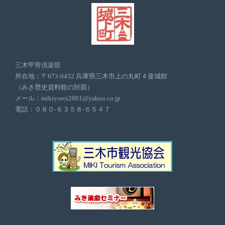
三木甲冑倶楽部
所在地：〒673-0432 兵庫県三木市上の丸町４釜城館
（みき歴史資料館の対面）
メール：mikiyoroi2001@yahoo.co.jp
電話：０８０-６３５８-６５４７