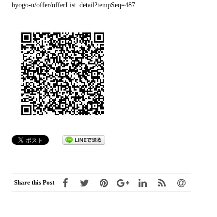
hyogo-u/offer/offerList_detail?tempSeq=487
Share this Post