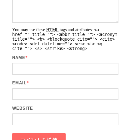
<a
You may use these
HTML
tags and attributes:
href="" title=""> <abbr title=""> <acronym
title=""> <b> <blockquote cite=""> <cite>
<code> <del datetime=""> <em> <i> <q
cite=""> <s> <strike> <strong>
NAME
*
EMAIL
*
WEBSITE