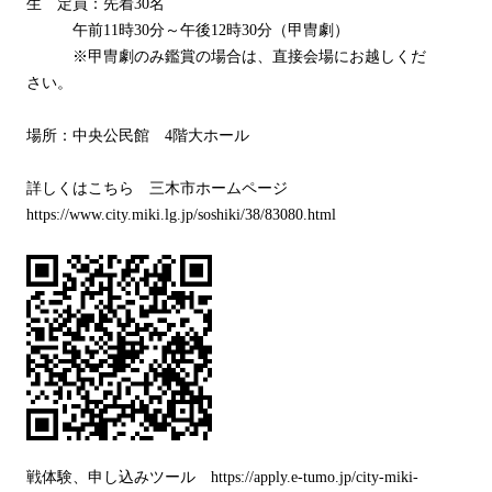
生 定員：先着30名
午前11時30分～午後12時30分（甲冑劇）
※甲冑劇のみ鑑賞の場合は、直接会場にお越しくだ
さい。
場所：中央公民館 4階大ホール
詳しくはこちら 三木市ホームページ
https://www.city.miki.lg.jp/soshiki/38/83080.html
戦体験、申し込みツール https://apply.e-tumo.jp/city-miki-