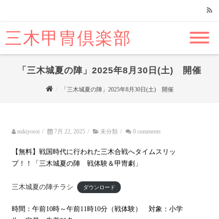
三木甲冑倶楽部
RSS
「三木城夏の陣」2025年8月30日(土) 開催
「三木城夏の陣」2025年8月30日(土) 開催
mikiyoroi
/
7月 22, 2025
/
未分類
/
0 comments
【無料】戦国時代に行われた三木合戦へタイムスリッ
プ！！「三木城夏の陣 戦体験＆甲冑劇」
三木城夏の陣チラシ
ダウンロード
時間：午前10時～午前11時10分（戦体験） 対象：小学