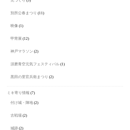
兜づくり
(3)
別所公春まつり
(11)
映像
(1)
甲冑展
(12)
神戸マラソン
(2)
須磨青空元気フェスティバル
(1)
黒田の里官兵衛まつり
(2)
ミキ寄り情報
(7)
付け城・陣地
(2)
古戦場
(2)
城跡
(2)