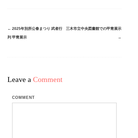
←
2025年別所公春まつり 武者行
三木市立中央図書館での甲冑展示
Post
列 甲冑展示
→
navigation
Leave a
Comment
COMMENT