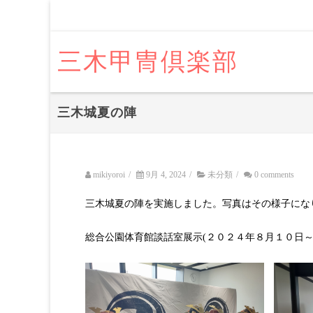
三木甲冑倶楽部
三木城夏の陣
mikiyoroi
/
9月 4, 2024
/
未分類
/
0 comments
三木城夏の陣を実施しました。写真はその様子にな
総合公園体育館談話室展示(２０２４年８月１０日