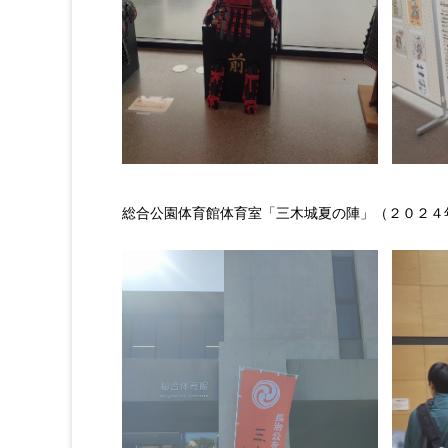
総合公園体育館体育室「三木城夏の陣」（２０２４