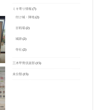
ミキ寄り情報
(7)
付け城・陣地
(2)
古戦場
(2)
城跡
(2)
寺社
(2)
三木甲冑倶楽部
(15)
未分類
(15)