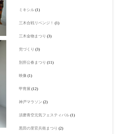
ミキシル
(1)
三木合戦リベンジ！
(1)
三木金物まつり
(3)
兜づくり
(3)
別所公春まつり
(11)
映像
(1)
甲冑展
(12)
神戸マラソン
(2)
須磨青空元気フェスティバル
(1)
黒田の里官兵衛まつり
(2)