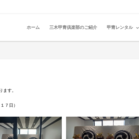
ホーム
三木甲冑倶楽部のご紹介
甲冑レンタル
ります。
～１７日）