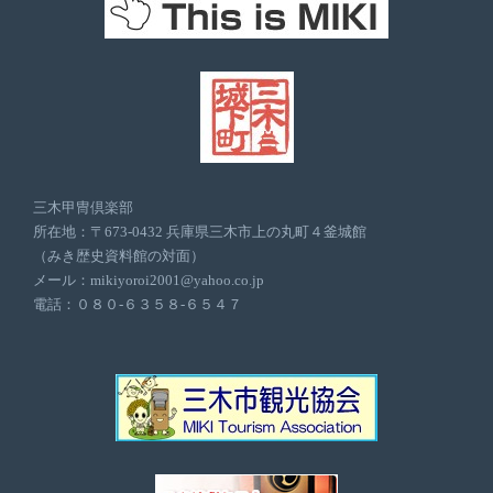
三木甲冑倶楽部
所在地：〒673-0432 兵庫県三木市上の丸町４釜城館
（みき歴史資料館の対面）
メール：mikiyoroi2001@yahoo.co.jp
電話：０８０-６３５８-６５４７