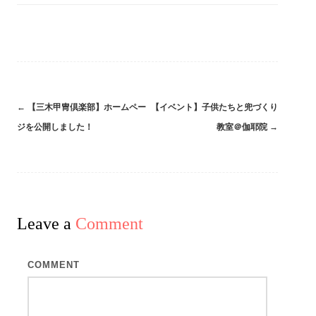
←
【三木甲冑倶楽部】ホームペー
【イベント】子供たちと兜づくり
Post
ジを公開しました！
教室＠伽耶院
→
navigation
Leave a
Comment
COMMENT