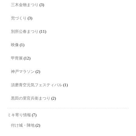
三木金物まつり
(3)
兜づくり
(3)
別所公春まつり
(11)
映像
(1)
甲冑展
(12)
神戸マラソン
(2)
須磨青空元気フェスティバル
(1)
黒田の里官兵衛まつり
(2)
ミキ寄り情報
(7)
付け城・陣地
(2)