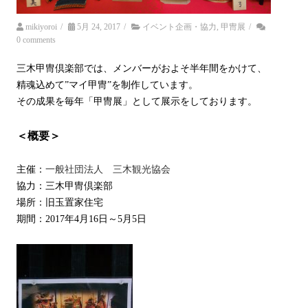
mikiyoroi
/
5月 24, 2017
/
イベント企画・協力
,
甲冑展
/
0 comments
三木甲冑倶楽部では、メンバーがおよそ半年間をかけて、
精魂込めて”マイ甲冑”を制作しています。
その成果を毎年「甲冑展」として展示をしております。
＜概要＞
主催：
一般社団法人 三木観光協会
協力：三木甲冑倶楽部
場所：旧玉置家住宅
期間：2017年4月16日～5月5日