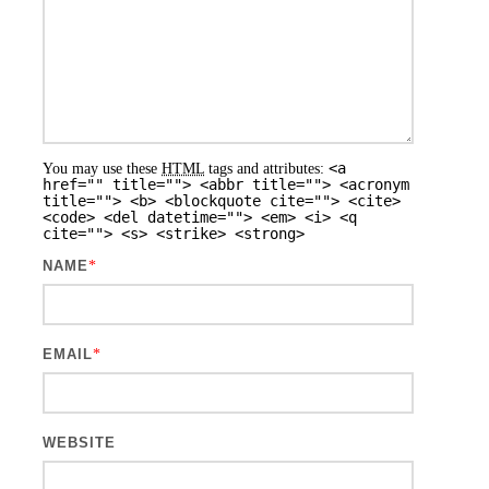
<a
You may use these
HTML
tags and attributes:
href="" title=""> <abbr title=""> <acronym
title=""> <b> <blockquote cite=""> <cite>
<code> <del datetime=""> <em> <i> <q
cite=""> <s> <strike> <strong>
NAME
*
EMAIL
*
WEBSITE