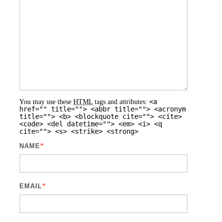
<a
You may use these
HTML
tags and attributes:
href="" title=""> <abbr title=""> <acronym
title=""> <b> <blockquote cite=""> <cite>
<code> <del datetime=""> <em> <i> <q
cite=""> <s> <strike> <strong>
NAME
*
EMAIL
*