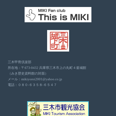
三木甲冑倶楽部
所在地：〒673-0432 兵庫県三木市上の丸町４釜城館
（みき歴史資料館の対面）
メール：mikiyoroi2001@yahoo.co.jp
電話：０８０-６３５８-６５４７