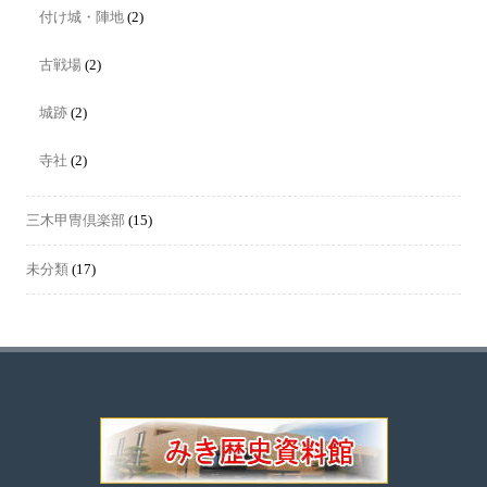
付け城・陣地
(2)
古戦場
(2)
城跡
(2)
寺社
(2)
三木甲冑倶楽部
(15)
未分類
(17)