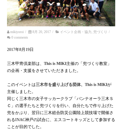
mikiyoroi
/
8月 20, 2017
/
イベント企画・協力
,
兜づくり
/
0 comments
2017年8月19日
三木甲冑倶楽部は、
This is MIKI
主催の「兜づくり教室」
の企画・支援をさせていただきました。
このイベントは
三木市を盛り上げる団体、This is MIKI
が
主催しました。
同じく三木市の女子サッカークラブ「バンテオーラ三木Ｓ
Ｃ」の選手たちと兜づくりを行い、自分たちで作り上げた
兜をかぶり、翌日に三木総合防災公園陸上競技場で開催さ
れるINAC神戸の試合に、エスコートキッズとして参加する
ことが目的でした。