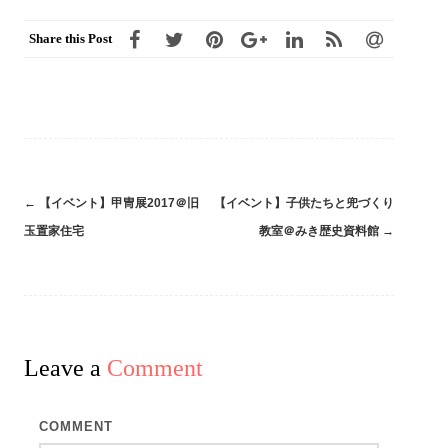
Share this Post
←
【イベント】甲冑展2017＠旧
【イベント】子供たちと兜づくり
Post
玉置家住宅
教室＠みき歴史資料館
→
navigation
Leave a
Comment
COMMENT