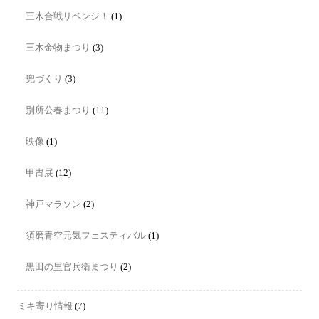
三木合戦リベンジ！
(1)
三木金物まつり
(3)
兜づくり
(3)
別所公春まつり
(11)
映像
(1)
甲冑展
(12)
神戸マラソン
(2)
須磨青空元気フェスティバル
(1)
黒田の里官兵衛まつり
(2)
ミキ寄り情報
(7)