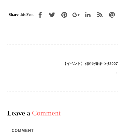
Share this Post
【イベント】別所公春まつり2007
Post
→
navigation
Leave a
Comment
COMMENT