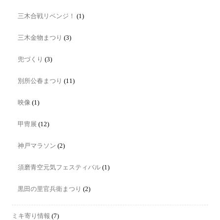
三木合戦リベンジ！
(1)
三木金物まつり
(3)
兜づくり
(3)
別所公春まつり
(11)
映像
(1)
甲冑展
(12)
神戸マラソン
(2)
須磨青空元気フェスティバル
(1)
黒田の里官兵衛まつり
(2)
ミキ寄り情報
(7)