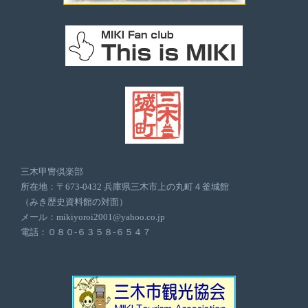
三木甲冑倶楽部
所在地：〒673-0432 兵庫県三木市上の丸町４釜城館
（みき歴史資料館の対面）
メール：mikiyoroi2001@yahoo.co.jp
電話：０８０-６３５８-６５４７