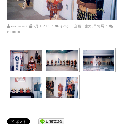
mikiyoroi
/
5月 1, 2005
/
イベント企画・協力
,
甲冑展
/
0
comments