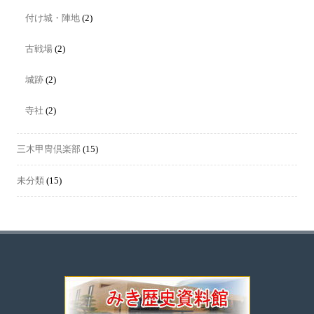
付け城・陣地
(2)
古戦場
(2)
城跡
(2)
寺社
(2)
三木甲冑倶楽部
(15)
未分類
(15)