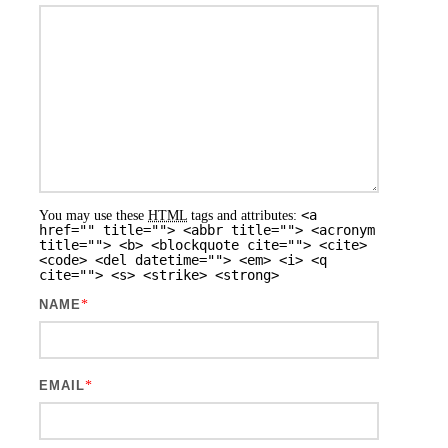
<a
You may use these
HTML
tags and attributes:
href="" title=""> <abbr title=""> <acronym
title=""> <b> <blockquote cite=""> <cite>
<code> <del datetime=""> <em> <i> <q
cite=""> <s> <strike> <strong>
NAME
*
EMAIL
*