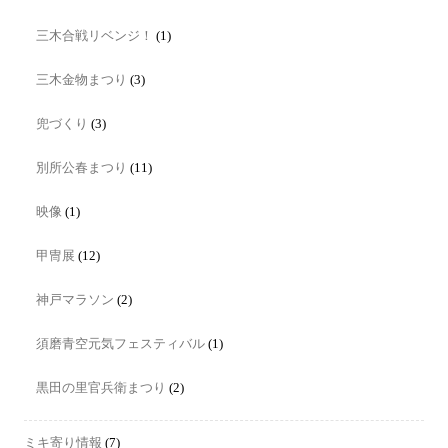
三木合戦リベンジ！
(1)
三木金物まつり
(3)
兜づくり
(3)
別所公春まつり
(11)
映像
(1)
甲冑展
(12)
神戸マラソン
(2)
須磨青空元気フェスティバル
(1)
黒田の里官兵衛まつり
(2)
ミキ寄り情報
(7)