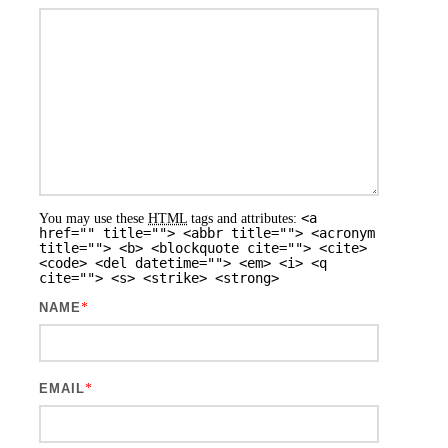
<a
You may use these
HTML
tags and attributes:
href="" title=""> <abbr title=""> <acronym
title=""> <b> <blockquote cite=""> <cite>
<code> <del datetime=""> <em> <i> <q
cite=""> <s> <strike> <strong>
NAME
*
EMAIL
*