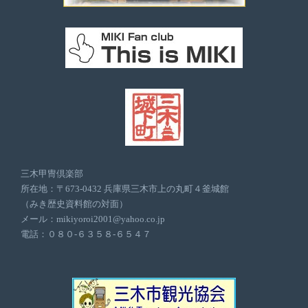
三木甲冑倶楽部
所在地：〒673-0432 兵庫県三木市上の丸町４釜城館
（みき歴史資料館の対面）
メール：mikiyoroi2001@yahoo.co.jp
電話：０８０-６３５８-６５４７