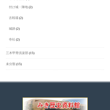
付け城・陣地
(2)
古戦場
(2)
城跡
(2)
寺社
(2)
三木甲冑倶楽部
(15)
未分類
(15)