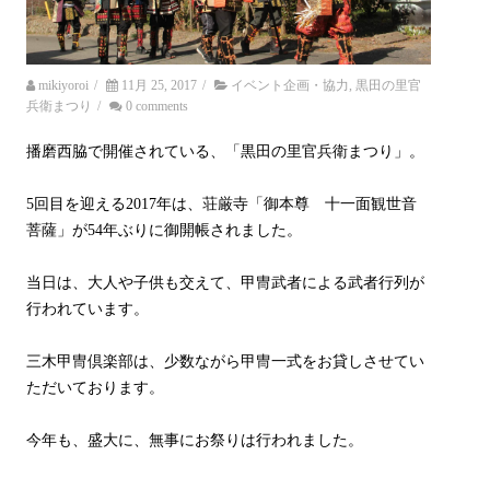
mikiyoroi
/
11月 25, 2017
/
イベント企画・協力
,
黒田の里官
兵衛まつり
/
0 comments
播磨西脇で開催されている、「黒田の里官兵衛まつり」。
5回目を迎える2017年は、荘厳寺「御本尊 十一面観世音
菩薩」が54年ぶりに御開帳されました。
当日は、大人や子供も交えて、甲冑武者による武者行列が
行われています。
三木甲冑倶楽部は、少数ながら甲冑一式をお貸しさせてい
ただいております。
今年も、盛大に、無事にお祭りは行われました。