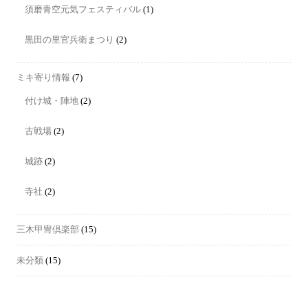
須磨青空元気フェスティバル
(1)
黒田の里官兵衛まつり
(2)
ミキ寄り情報
(7)
付け城・陣地
(2)
古戦場
(2)
城跡
(2)
寺社
(2)
三木甲冑倶楽部
(15)
未分類
(15)