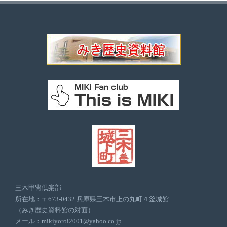
三木甲冑倶楽部
所在地：〒673-0432 兵庫県三木市上の丸町４釜城館
（みき歴史資料館の対面）
メール：mikiyoroi2001@yahoo.co.jp