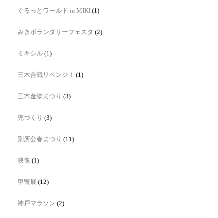
ぐるっとワールド in MIKI
(1)
みきボランタリーフェスタ
(2)
ミキシル
(1)
三木合戦リベンジ！
(1)
三木金物まつり
(3)
兜づくり
(3)
別所公春まつり
(11)
映像
(1)
甲冑展
(12)
神戸マラソン
(2)