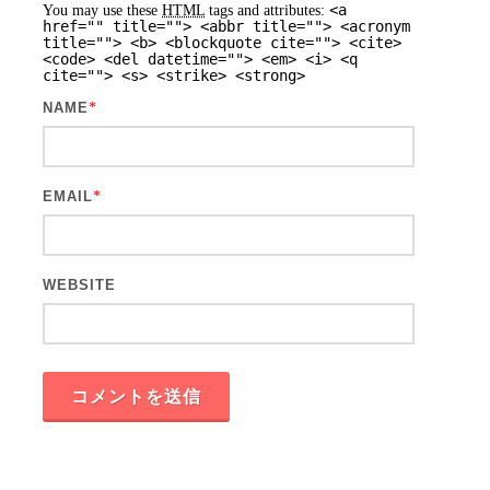
<a
You may use these
HTML
tags and attributes:
href="" title=""> <abbr title=""> <acronym
title=""> <b> <blockquote cite=""> <cite>
<code> <del datetime=""> <em> <i> <q
cite=""> <s> <strike> <strong>
NAME
*
EMAIL
*
WEBSITE