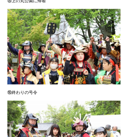
⑮上の丸公園に帰着
⑯終わりの号令