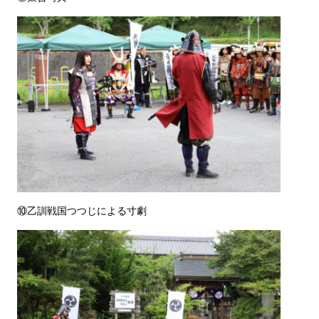
⑩乙訓戦国つつじによる寸劇