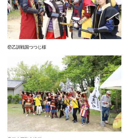
⑰乙訓戦国つつじ様