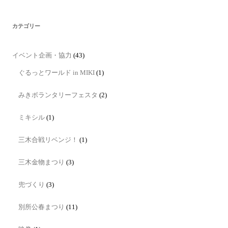
カテゴリー
イベント企画・協力
(43)
ぐるっとワールド in MIKI
(1)
みきボランタリーフェスタ
(2)
ミキシル
(1)
三木合戦リベンジ！
(1)
三木金物まつり
(3)
兜づくり
(3)
別所公春まつり
(11)