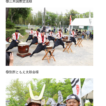
⑱三木国際交流様
⑲別所ともえ太鼓会様