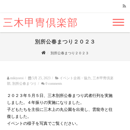
三木甲冑倶楽部
RSS
別所公春まつり２０２３
別所公春まつり２０２３
mikiyoroi
/
5月 25, 2023
/
イベント企画・協力
,
三木甲冑倶楽
部
,
別所公春まつり
/
0 comments
２０２３年５月５日、三木別所公春まつり武者行列を実施
しました。４年振りの実施になりました。
子どもたちを主役に三木上の丸公園を出発し、雲龍寺と往
復しました。
イベントの様子を写真でご覧ください。