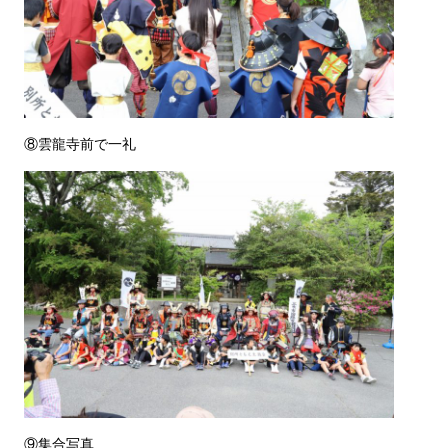
⑧雲龍寺前で一礼
⑨集合写真