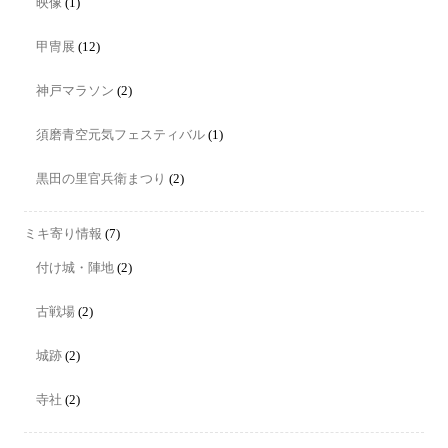
映像
(1)
甲冑展
(12)
神戸マラソン
(2)
須磨青空元気フェスティバル
(1)
黒田の里官兵衛まつり
(2)
ミキ寄り情報
(7)
付け城・陣地
(2)
古戦場
(2)
城跡
(2)
寺社
(2)