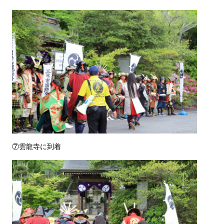
⑦雲龍寺に到着