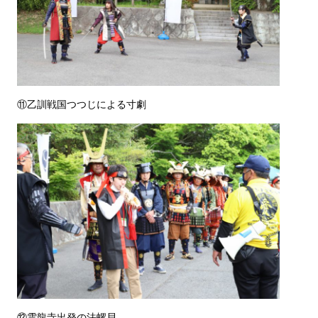
⑪乙訓戦国つつじによる寸劇
⑫雲龍寺出発の法螺貝