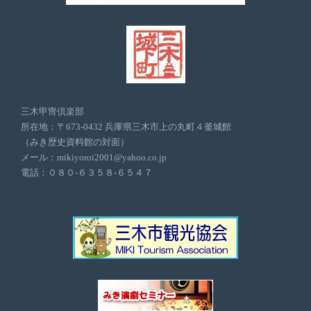
三木甲冑倶楽部
所在地：〒673-0432 兵庫県三木市上の丸町４釜城館
（みき歴史資料館の対面）
メール：mikiyoroi2001@yahoo.co.jp
電話：０８０-６３５８-６５４７