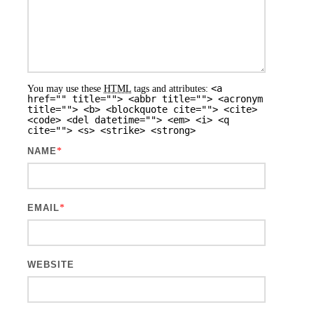
<a
You may use these
HTML
tags and attributes:
href="" title=""> <abbr title=""> <acronym
title=""> <b> <blockquote cite=""> <cite>
<code> <del datetime=""> <em> <i> <q
cite=""> <s> <strike> <strong>
NAME
*
EMAIL
*
WEBSITE