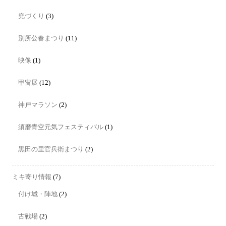
兜づくり
(3)
別所公春まつり
(11)
映像
(1)
甲冑展
(12)
神戸マラソン
(2)
須磨青空元気フェスティバル
(1)
黒田の里官兵衛まつり
(2)
ミキ寄り情報
(7)
付け城・陣地
(2)
古戦場
(2)