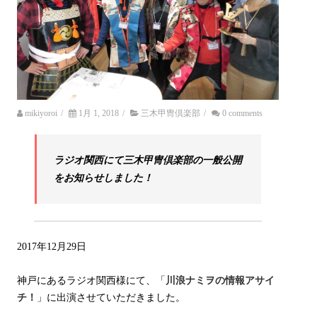
mikiyoroi
/
1月 1, 2018
/
三木甲冑倶楽部
/
0 comments
ラジオ関西にて三木甲冑倶楽部の一般公開
をお知らせしました！
2017年12月29日
神戸にあるラジオ関西様にて、「
川浪ナミヲの情報アサイ
チ！
」に出演させていただきました。