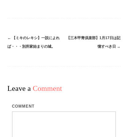
←
【ミキのレキシ】一説によれ
【三木甲冑倶楽部】1月17日は記
Post
ば・・・別所家始まりの城。
憶すべき日
→
navigation
Leave a
Comment
COMMENT