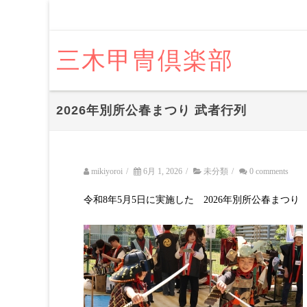
三木甲冑倶楽部
2026年別所公春まつり 武者行列
mikiyoroi
/
6月 1, 2026
/
未分類
/
0 comments
令和8年5月5日に実施した 2026年別所公春まつ