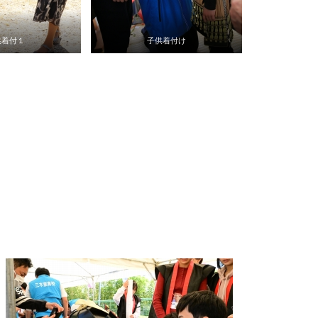
供着付１
子供着付け