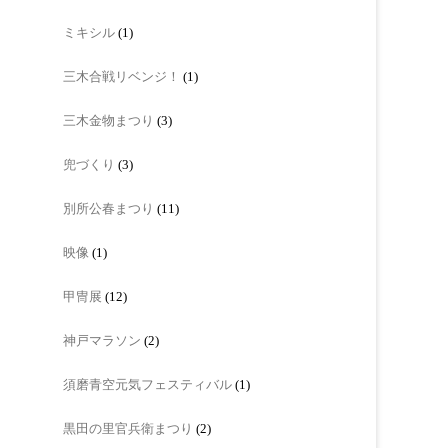
ミキシル
(1)
三木合戦リベンジ！
(1)
三木金物まつり
(3)
兜づくり
(3)
別所公春まつり
(11)
映像
(1)
甲冑展
(12)
神戸マラソン
(2)
須磨青空元気フェスティバル
(1)
黒田の里官兵衛まつり
(2)