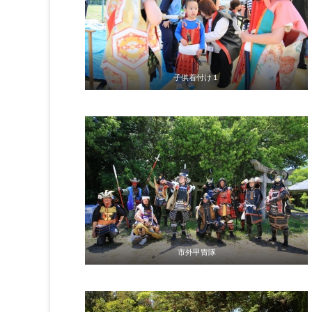
子供着付け１
市外甲冑隊