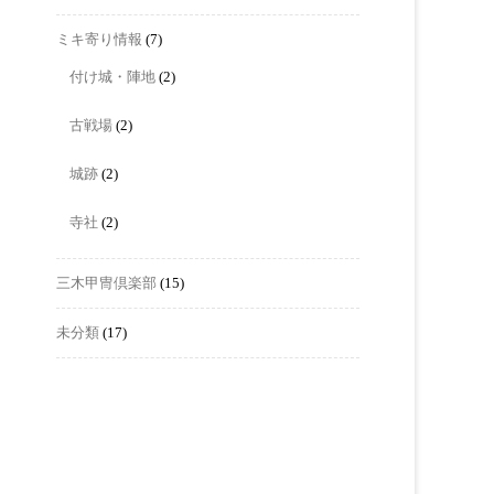
ミキ寄り情報
(7)
付け城・陣地
(2)
古戦場
(2)
城跡
(2)
寺社
(2)
三木甲冑倶楽部
(15)
未分類
(17)