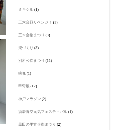
ミキシル
(1)
三木合戦リベンジ！
(1)
三木金物まつり
(3)
兜づくり
(3)
別所公春まつり
(11)
映像
(1)
甲冑展
(12)
神戸マラソン
(2)
須磨青空元気フェスティバル
(1)
黒田の里官兵衛まつり
(2)