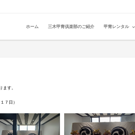
ホーム
三木甲冑倶楽部のご紹介
甲冑レンタル
ります。
～１７日）