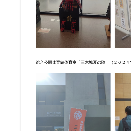
総合公園体育館体育室「三木城夏の陣」（２０２４