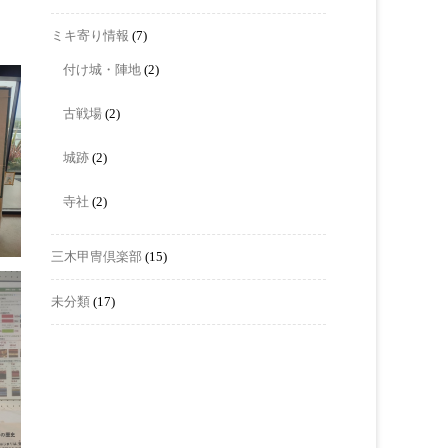
ミキ寄り情報
(7)
付け城・陣地
(2)
古戦場
(2)
城跡
(2)
寺社
(2)
三木甲冑倶楽部
(15)
未分類
(17)