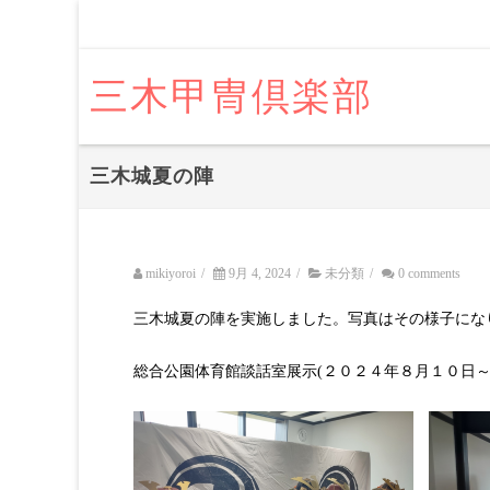
三木甲冑倶楽部
三木城夏の陣
mikiyoroi
/
9月 4, 2024
/
未分類
/
0 comments
三木城夏の陣を実施しました。写真はその様子にな
総合公園体育館談話室展示(２０２４年８月１０日